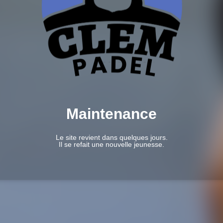
Maintenance
Le site revient dans quelques jours.
Il se refait une nouvelle jeunesse.